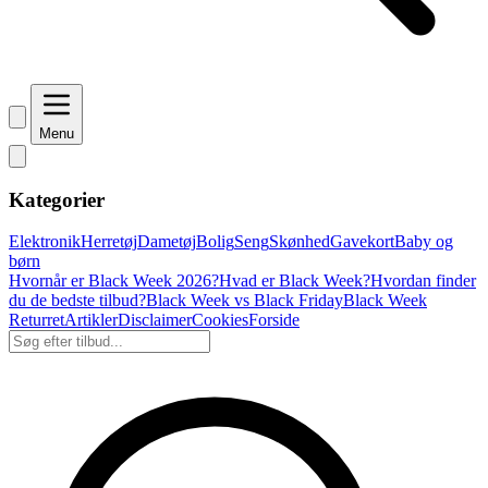
Menu
Kategorier
Elektronik
Herretøj
Dametøj
Bolig
Seng
Skønhed
Gavekort
Baby og
børn
Hvornår er Black Week 2026?
Hvad er Black Week?
Hvordan finder
du de bedste tilbud?
Black Week vs Black Friday
Black Week
Returret
Artikler
Disclaimer
Cookies
Forside