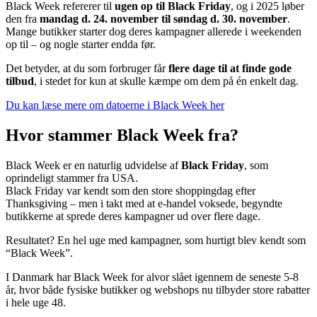
Black Week refererer til
ugen op til Black Friday
, og i 2025 løber
den fra
mandag d. 24. november til søndag d. 30. november
.
Mange butikker starter dog deres kampagner allerede i weekenden
op til – og nogle starter endda før.
Det betyder, at du som forbruger får
flere dage til at finde gode
tilbud
, i stedet for kun at skulle kæmpe om dem på én enkelt dag.
Du kan læse mere om datoerne i Black Week her
Hvor stammer Black Week fra?
Black Week er en naturlig udvidelse af
Black Friday
, som
oprindeligt stammer fra USA.
Black Friday var kendt som den store shoppingdag efter
Thanksgiving – men i takt med at e-handel voksede, begyndte
butikkerne at sprede deres kampagner ud over flere dage.
Resultatet? En hel uge med kampagner, som hurtigt blev kendt som
“Black Week”.
I Danmark har Black Week for alvor slået igennem de seneste 5-8
år, hvor både fysiske butikker og webshops nu tilbyder store rabatter
i hele uge 48.